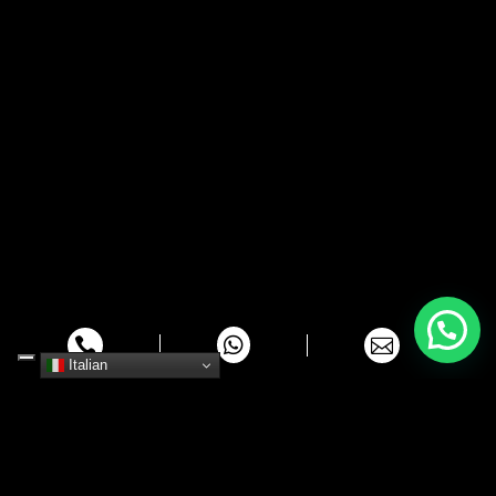



Italian
FINALMENTE IL SORRISO CHE
STAVI DESIDERANDO