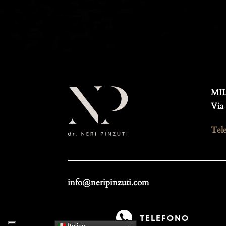
MI
Via 
Tel
info@neripinzuti.com

TELEFONO