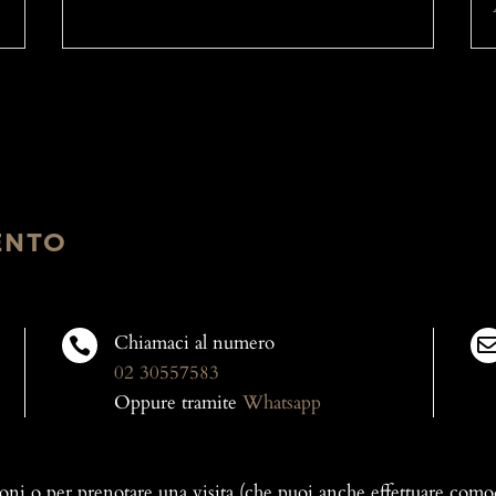
ENTO
Chiamaci al numero

02 30557583
Oppure tramite
Whatsapp
oni o per prenotare una visita (che puoi anche effettuare com