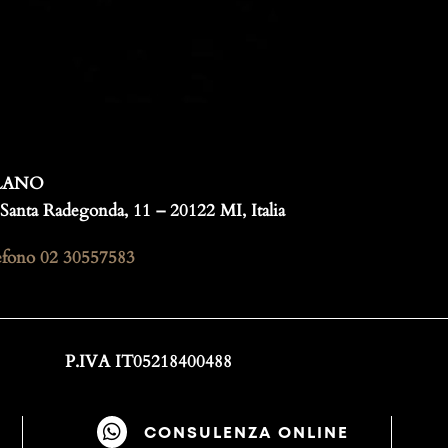
LANO
Santa Radegonda, 11 – 20122 MI, Italia
efono
02 30557583
P.IVA IT05218400488

CONSULENZA ONLINE