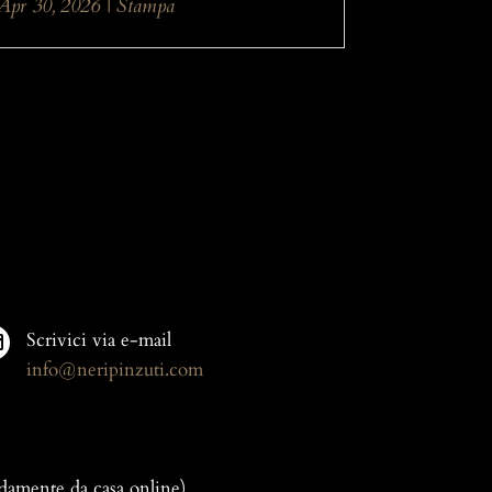
Apr 30, 2026
|
Stampa
Scrivici via e-mail

info@neripinzuti.com
odamente da casa online)