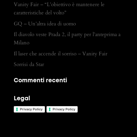
Vanity Fair – “L’obiettivo è mantenere le
caratteristiche del volto”
GQ – Un’altra idea di uomo
Il diavolo veste Prada 2, il party per l’anteprima a
Milano
Il laser che accende il sorriso – Vanity Fair
Sorrisi da Star
Commenti recenti
Legal
Privacy Policy
Privacy Policy