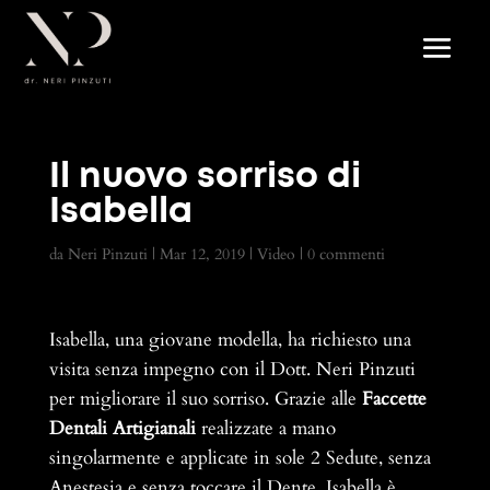
Il nuovo sorriso di
Isabella
da
Neri Pinzuti
|
Mar 12, 2019
|
Video
|
0 commenti
Isabella, una giovane modella, ha richiesto una
visita senza impegno con il Dott. Neri Pinzuti
per migliorare il suo sorriso. Grazie alle
Faccette
Dentali Artigianali
realizzate a mano
singolarmente e applicate in sole 2 Sedute, senza
Anestesia e senza toccare il Dente, Isabella è