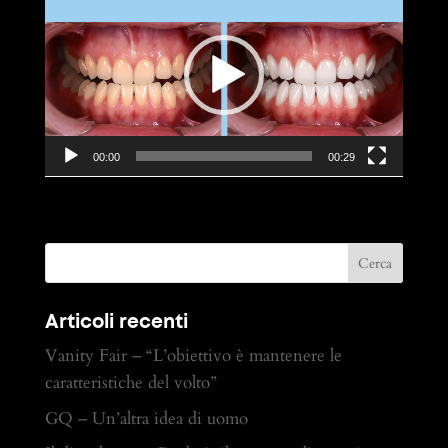
Player
00:00
00:29
Articoli recenti
Vanity Fair – “L’obiettivo è mantenere le
caratteristiche del volto”
GQ – Un’altra idea di uomo