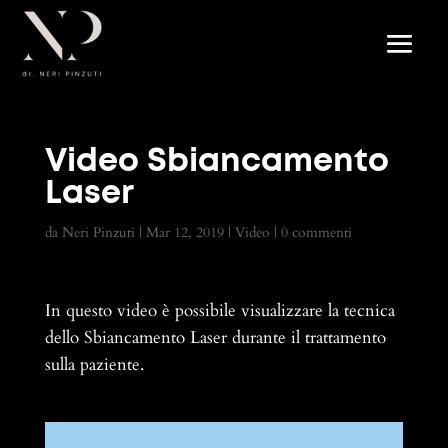
Video Sbiancamento
Laser
da
Neri Pinzuti
|
Mar 12, 2019
|
Video
|
0 commenti
In questo video è possibile visualizzare la tecnica
dello Sbiancamento Laser durante il trattamento
sulla paziente.
Video